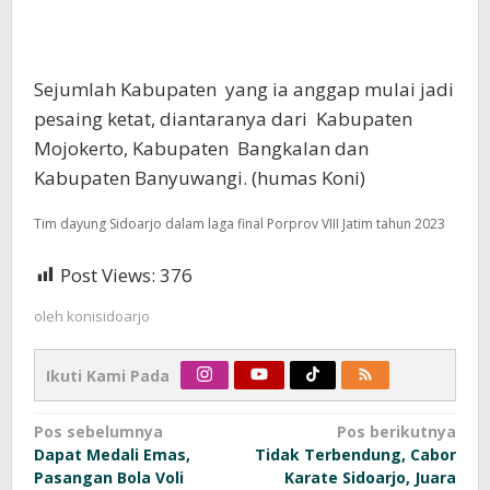
Sejumlah Kabupaten yang ia anggap mulai jadi
pesaing ketat, diantaranya dari Kabupaten
Mojokerto, Kabupaten Bangkalan dan
Kabupaten Banyuwangi. (humas Koni)
Tim dayung Sidoarjo dalam laga final Porprov VIII Jatim tahun 2023
Post Views:
376
oleh
konisidoarjo
Ikuti Kami Pada
Navigasi
Pos sebelumnya
Pos berikutnya
Dapat Medali Emas,
Tidak Terbendung, Cabor
pos
Pasangan Bola Voli
Karate Sidoarjo, Juara