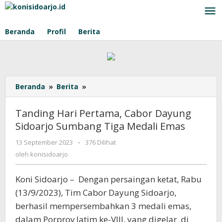
Lewati
ke
konten
Beranda
Profil
Berita
Beranda
»
Berita
»
Tanding
Hari
Pertama,
Tanding Hari Pertama, Cabor Dayung
Cabor
Sidoarjo Sumbang Tiga Medali Emas
Dayung
Sidoarjo
13 September 2023
oleh
-
376 Dilihat
Sumbang
konisidoarjo
oleh
konisidoarjo
Tiga
Medali
Koni Sidoarjo – Dengan persaingan ketat, Rabu
Emas
(13/9/2023), Tim Cabor Dayung Sidoarjo,
berhasil mempersembahkan 3 medali emas,
dalam Porprov Jatim ke-VIII, yang digelar di