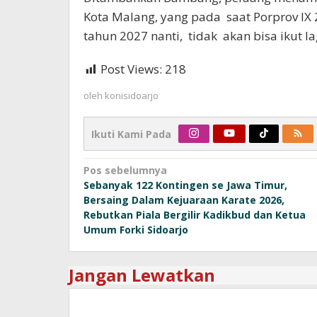
Kota Malang, yang pada saat Porprov I
tahun 2027 nanti, tidak akan bisa ikut 
Post Views:
218
oleh
konisidoarjo
Ikuti Kami Pada
Navigasi
Pos sebelumnya
Sebanyak 122 Kontingen se Jawa Timur,
pos
Bersaing Dalam Kejuaraan Karate 2026,
Rebutkan Piala Bergilir Kadikbud dan Ketua
Umum Forki Sidoarjo
Jangan Lewatkan