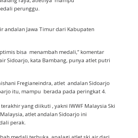
di Malang raya, atletnya mampu
dali perunggu.
i air andalan Jawa Timur dari Kabupaten
ptimis bisa menambah medali,” komentar
ir Sidoarjo, kata Bambang, punya atlet putri
shani Fregianeindra, atlet andalan Sidoarjo
oarjo itu, mampu berada pada peringkat 4.
erakhir yang diikuti , yakni IWWF Malaysia Ski
alaysia, atlet andalan Sidoarjo ini
ali perak.
medali terbuka, apalagi atlet ski air dari