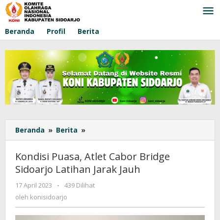
Lewati
ke
konten
Beranda
Profil
Berita
Beranda
»
Berita
»
Kondisi
Puasa,
Atlet
Kondisi Puasa, Atlet Cabor Bridge
Cabor
Sidoarjo Latihan Jarak Jauh
Bridge
Sidoarjo
17 April 2023
oleh
-
439 Dilihat
Latihan
konisidoarjo
oleh
konisidoarjo
Jarak
Jauh