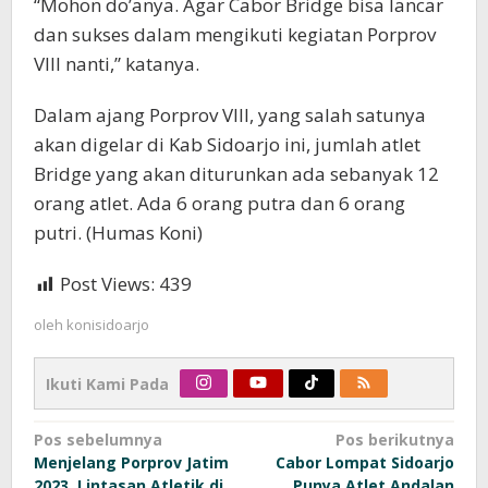
“Mohon do’anya. Agar Cabor Bridge bisa lancar
dan sukses dalam mengikuti kegiatan Porprov
VIII nanti,” katanya.
Dalam ajang Porprov VIII, yang salah satunya
akan digelar di Kab Sidoarjo ini, jumlah atlet
Bridge yang akan diturunkan ada sebanyak 12
orang atlet. Ada 6 orang putra dan 6 orang
putri. (Humas Koni)
Post Views:
439
oleh
konisidoarjo
Ikuti Kami Pada
Navigasi
Pos sebelumnya
Pos berikutnya
Menjelang Porprov Jatim
Cabor Lompat Sidoarjo
pos
2023, Lintasan Atletik di
Punya Atlet Andalan