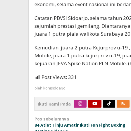
ekonomi, selama event nasional ini berla
Catatan PBVSI Sidoarjo, selama tahun 2025
sejumlah prestasi gemilang. Diantaranya
juara 1 putra piala walikota Surabaya 20
Kemudian, juara 2 putra Kejurprov u-19 ,
Mobile, juara 1 putra kejurprov u-19, juar
kejuaràn JEVA Spike Nation PLN Mobile. (
Post Views:
331
oleh
konisidoarjo
Ikuti Kami Pada
Navigasi
Pos sebelumnya
84 Atlet Tinju Amatir Ikuti Fun Fight Boxing
pos