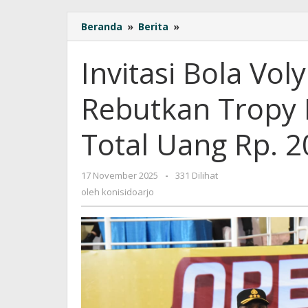
Beranda
»
Berita
»
Invitasi
Bola
Voly
Invitasi Bola Vol
Nasional
di
Rebutkan Tropy
Sidoarjo
Rebutkan
Tropy
Total Uang Rp. 2
Bhayangkara
Cup
dan
17 November 2025
oleh
-
331 Dilihat
Total
konisidoarjo
oleh
konisidoarjo
Uang
Rp.
200
Juta