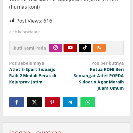
(humas koni)
Post Views:
616
oleh
konisidoarjo
Ikuti Kami Pada
Navigasi
Pos sebelumnya
Pos berikutnya
Atlet E-Sport Sidoarjo
Ketua KONI Beri
pos
Raih 2 Medali Perak di
Semangat Atlet POPDA
Kejurprov Jatim
Sidoarjo Agar Meraih
Juara Umum
Jangan Lewatkan