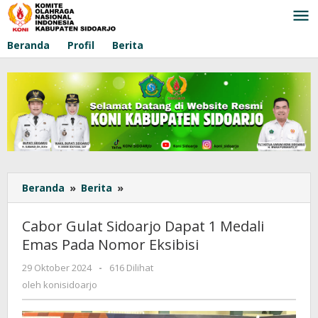
Lewati
ke
konten
Beranda
Profil
Berita
Beranda
»
Berita
»
Cabor
Gulat
Sidoarjo
Cabor Gulat Sidoarjo Dapat 1 Medali
Dapat
Emas Pada Nomor Eksibisi
1
Medali
29 Oktober 2024
oleh
-
616 Dilihat
Emas
konisidoarjo
oleh
konisidoarjo
Pada
Nomor