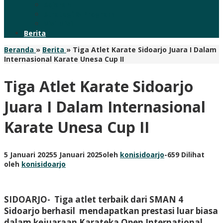
Sejarah
Strategi & Program
Visi Misi
Berita
Beranda
»
Berita
»
Tiga Atlet Karate Sidoarjo Juara I Dalam
Internasional Karate Unesa Cup II
Tiga Atlet Karate Sidoarjo
Juara I Dalam Internasional
Karate Unesa Cup II
5 Januari 2025
5 Januari 2025
oleh
konisidoarjo
-
659 Dilihat
oleh
konisidoarjo
SIDOARJO- Tiga atlet terbaik dari SMAN 4
Sidoarjo berhasil mendapatkan prestasi luar biasa
dalam kejuaraan Karateka Open International