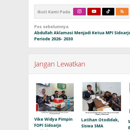
Ikuti Kami Pada
Navigasi
Pos sebelumnya
Abdullah Aklamasi Menjadi Ketua MPI Sidoarj
pos
Periode 2026- 2030
Jangan Lewatkan
Vike Widya Pimpin
Latihan Otodidak,
FOPI Sidoarjo
Siswa SMA