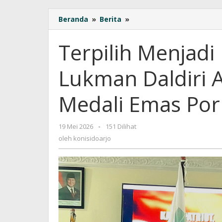
Beranda
»
Berita
»
Terpilih
Menjadi
Ketua
Terpilih Menjadi
PKM
Sidoarjo,
Lukman Daldiri A
Lukman
Daldiri
Akan
Medali Emas Por
Kerja
Keras
Raih
19 Mei 2026
oleh
-
151 Dilihat
8
konisidoarjo
oleh
konisidoarjo
Medali
Emas
Porprov
Jatim
2027