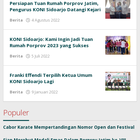
Persiapan Tuan Rumah Porprov Jatim,
Pengurus KONI Sidoarjo Datangi Kejari
Berita
4 Agustus 2022
oleh
konisidoarjo
KONI Sidoarjo: Kami Ingin Jadi Tuan
Rumah Porprov 2023 yang Sukses
Berita
5 Juli 2022
oleh
konisidoarjo
Franki Effendi Terpilih Ketua Umum
KONI Sidoarjo Lagi
Berita
9 Januari 2022
oleh
konisidoarjo
Populer
Cabor Karate Mempertandingan Nomor Open dan Festival
Siap Merebut Medali Emas Dalam Porprov Jatim ke-VIII