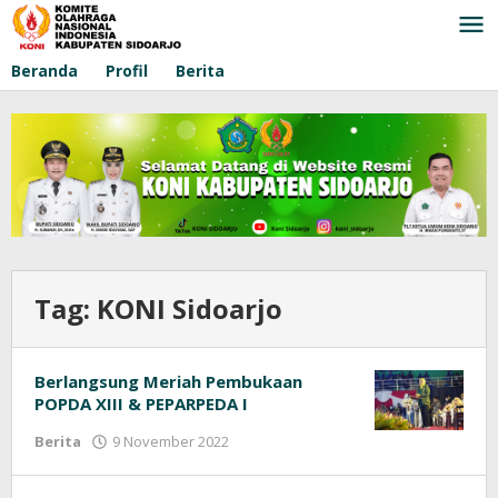
Lewati
ke
konten
Beranda
Profil
Berita
Tag:
KONI Sidoarjo
Berlangsung Meriah Pembukaan
POPDA XIII & PEPARPEDA I
Berita
9 November 2022
oleh
konisidoarjo