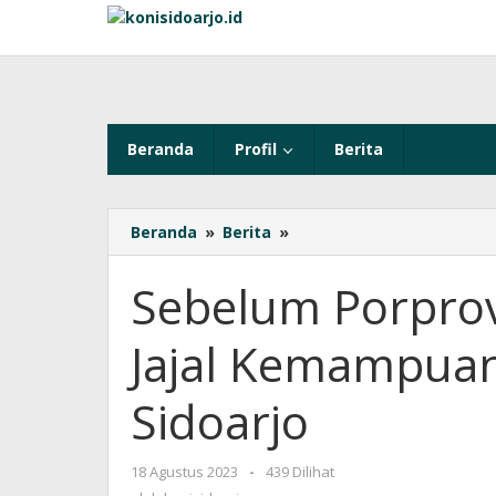
Lewati
ke
konten
Beranda
Profil
Berita
Beranda
»
Berita
»
Sebelum
Porprov
VIII,
Sebelum Porprov 
Tujuh
Daerah
Jajal Kemampuan
Jajal
Kemampuan
Atlet
Sidoarjo
Anggarnya
di
Sidoarjo
18 Agustus 2023
oleh
-
439 Dilihat
konisidoarjo