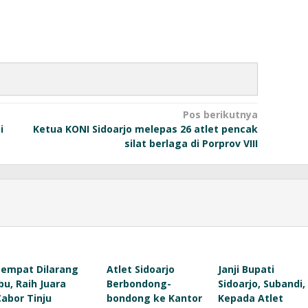
Pos berikutnya
i
Ketua KONI Sidoarjo melepas 26 atlet pencak
silat berlaga di Porprov VIII
Sempat Dilarang
Atlet Sidoarjo
Janji Bupati
Ibu, Raih Juara
Berbondong-
Sidoarjo, Subandi,
Cabor Tinju
bondong ke Kantor
Kepada Atlet