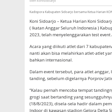
oleh
konisidoarjo
Kadispora Kabupaten Sidoarjo bersama Ketua Harian KON
Koni Sidoarjo – Ketua Harian Koni Sidoar
( Ikatan Anggar Seluruh Indonesia ) Kab
2023, telah menyelenggarakan test event 
Acara yang diikuti atlet dari 7 kabupate
nanti akan bisa melahirkan atlet-atlet yan
bahkan internasional.
Dalam event tersebut, para atlet anggar,
tanding, sebelum digelarnya Porprov Jatim
“Kalau pernah mencoba tempat tandingny
grogi saat bertanding yang sesungguhnya 
(18/8/2023), disela-sela hadir dalam pem
Indoor di kawasan stadion Gelora Delta S