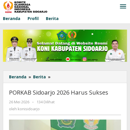
Lewati
ke
konten
Beranda
Profil
Berita
Beranda
»
Berita
»
PORKAB
Sidoarjo
2026
PORKAB Sidoarjo 2026 Harus Sukses
Harus
Sukses
26 Mei 2026
oleh
-
134 Dilihat
konisidoarjo
oleh
konisidoarjo