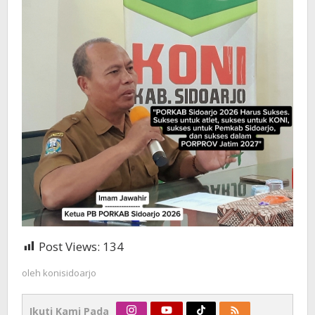
Post Views:
134
oleh
konisidoarjo
Ikuti Kami Pada