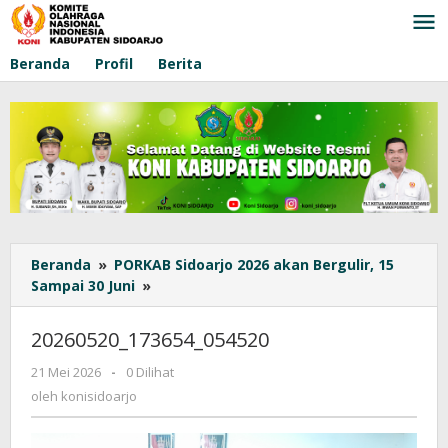
Lewati
ke
konten
Beranda
Profil
Berita
Beranda
»
PORKAB Sidoarjo 2026 akan Bergulir, 15
Sampai 30 Juni
»
20260520_173654_054520
20260520_173654_054520
21 Mei 2026
oleh
-
0 Dilihat
konisidoarjo
oleh
konisidoarjo