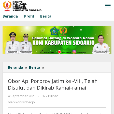
Lewati
ke
konten
Beranda
Profil
Berita
Beranda
»
Berita
»
Obor
Api
Porprov
Obor Api Porprov Jatim ke -VIII, Telah
Jatim
Disulut dan Dikirab Ramai-ramai
ke
-
4 September 2023
oleh
-
327 Dilihat
VIII,
konisidoarjo
oleh
konisidoarjo
Telah
Disulut