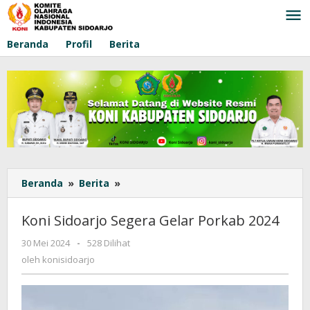
Lewati
ke
konten
Beranda
Profil
Berita
Beranda
»
Berita
»
Koni
Sidoarjo
Segera
Koni Sidoarjo Segera Gelar Porkab 2024
Gelar
Porkab 2024
30 Mei 2024
oleh
-
528 Dilihat
konisidoarjo
oleh
konisidoarjo