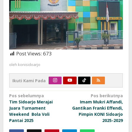
Post Views:
673
oleh
konisidoarjo
Ikuti Kami Pada
Navigasi
Pos sebelumnya
Pos berikutnya
Tim Sidoarjo Merajai
Imam Mukri Affandi,
pos
Juara Turnament
Gantikan Franki Effendi,
Weekend Bola Voli
Pimpin KONI Sidoarjo
Pantai 2025
2025-2029