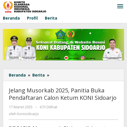
Lewati
ke
konten
Beranda
Profil
Berita
Beranda
»
Berita
»
Jelang
Musorkab
2025,
Jelang Musorkab 2025, Panitia Buka
Panitia
Pendaftaran Calon Ketum KONI Sidoarjo
Buka
Pendaftaran
17 Maret 2025
oleh
-
673 Dilihat
Calon
konisidoarjo
oleh
konisidoarjo
Ketum
KONI