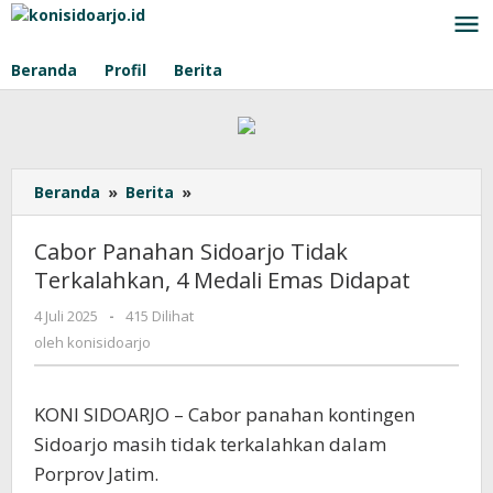
Lewati
ke
konten
Beranda
Profil
Berita
Beranda
»
Berita
»
Cabor
Panahan
Sidoarjo
Cabor Panahan Sidoarjo Tidak
Tidak
Terkalahkan, 4 Medali Emas Didapat
Terkalahkan,
4
4 Juli 2025
oleh
-
415 Dilihat
Medali
konisidoarjo
oleh
konisidoarjo
Emas
Didapat
KONI SIDOARJO – Cabor panahan kontingen
Sidoarjo masih tidak terkalahkan dalam
Porprov Jatim.