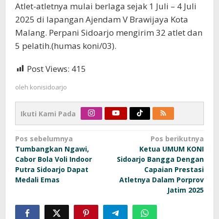
Atlet-atletnya mulai berlaga sejak 1 Juli – 4 Juli
2025 di lapangan Ajendam V Brawijaya Kota
Malang. Perpani Sidoarjo mengirim 32 atlet dan
5 pelatih.(humas koni/03).
Post Views:
415
oleh
konisidoarjo
Ikuti Kami Pada
Navigasi
Pos sebelumnya
Pos berikutnya
Tumbangkan Ngawi,
Ketua UMUM KONI
pos
Cabor Bola Voli Indoor
Sidoarjo Bangga Dengan
Putra Sidoarjo Dapat
Capaian Prestasi
Medali Emas
Atletnya Dalam Porprov
Jatim 2025