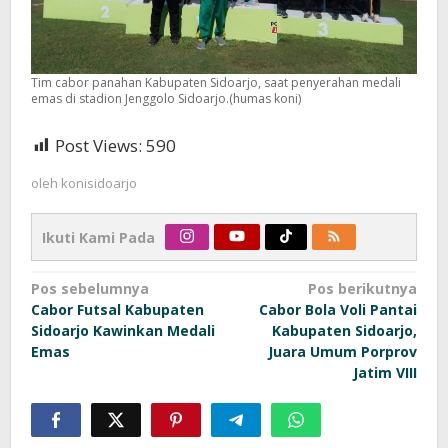
Tim cabor panahan Kabupaten Sidoarjo, saat penyerahan medali
emas di stadion Jenggolo Sidoarjo.(humas koni)
Post Views:
590
oleh
konisidoarjo
Ikuti Kami Pada
Navigasi
Pos sebelumnya
Pos berikutnya
Cabor Futsal Kabupaten
Cabor Bola Voli Pantai
pos
Sidoarjo Kawinkan Medali
Kabupaten Sidoarjo,
Emas
Juara Umum Porprov
Jatim VIII