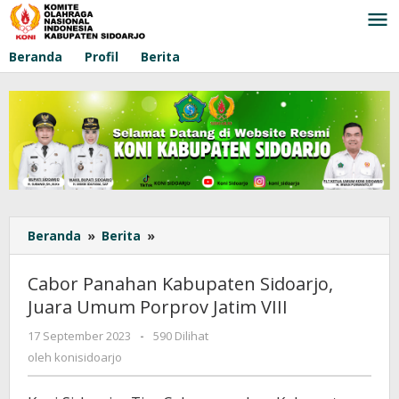
Lewati
ke
konten
Beranda
Profil
Berita
Beranda
»
Berita
»
Cabor
Panahan
Kabupaten
Cabor Panahan Kabupaten Sidoarjo,
Sidoarjo,
Juara Umum Porprov Jatim VIII
Juara
Umum
17 September 2023
oleh
-
590 Dilihat
Porprov
konisidoarjo
oleh
konisidoarjo
Jatim
VIII