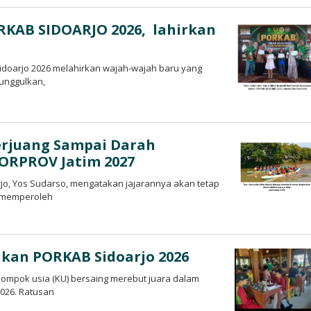
RKAB SIDOARJO 2026, lahirkan
idoarjo 2026 melahirkan wajah-wajah baru yang
iunggulkan,
erjuang Sampai Darah
PORPROV Jatim 2027
o, Yos Sudarso, mengatakan jajarannya akan tetap
a memperoleh
ikan PORKAB Sidoarjo 2026
ompok usia (KU) bersaing merebut juara dalam
026. Ratusan