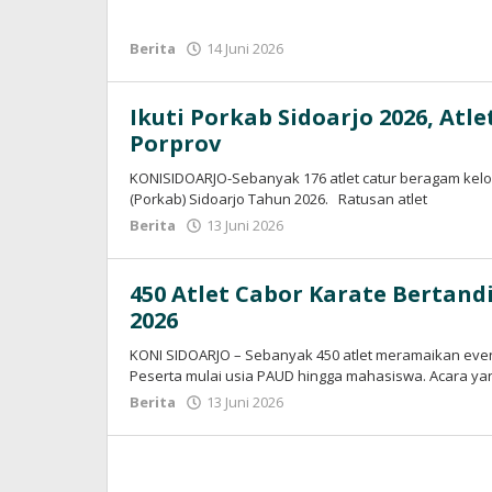
Berita
14 Juni 2026
oleh
konisidoarjo
Ikuti Porkab Sidoarjo 2026, At
Porprov
KONISIDOARJO-Sebanyak 176 atlet catur beragam kel
(Porkab) Sidoarjo Tahun 2026. Ratusan atlet
Berita
13 Juni 2026
oleh
konisidoarjo
450 Atlet Cabor Karate Bertan
2026
KONI SIDOARJO – Sebanyak 450 atlet meramaikan even
Peserta mulai usia PAUD hingga mahasiswa. Acara ya
Berita
13 Juni 2026
oleh
konisidoarjo