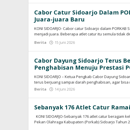
Cabor Catur Sidoarjo Dalam PO
Juara-juara Baru
KONI SIDOARJO- Cabor catur Sidoarjo dalam PORKAB S
menjadi juara. Beberapa atlet catur itu semula tidak d
Berita
15 Juni 2026
oleh
konisidoarjo
Cabor Dayung Sidoarjo Terus B
Penghabisan Menuju Prestasi 
KONI SIDOARJO – Ketua Pengkab Cabor Dayung Sidoarj
terus berjuang sampai darah penghabisan, agar bis
Berita
14 Juni 2026
oleh
konisidoarjo
Sebanyak 176 Atlet Catur Rama
KONI SIDOARJO-Sebanyak 176 atlet catur beragam kel
Pekan Olahraga Kabupaten (Porkab) Sidoarjo Tahun 2