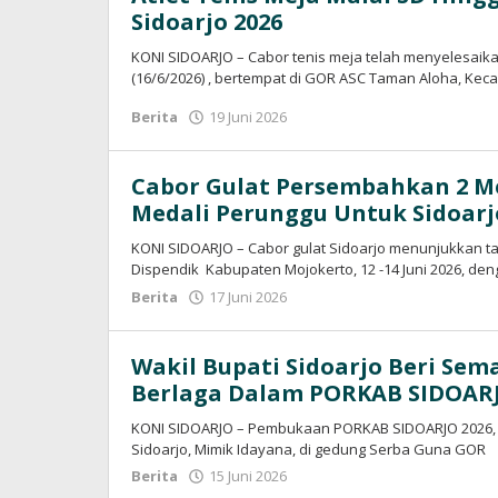
Sidoarjo 2026
KONI SIDOARJO – Cabor tenis meja telah menyelesaik
(16/6/2026) , bertempat di GOR ASC Taman Aloha, Ke
Berita
19 Juni 2026
oleh
konisidoarjo
Cabor Gulat Persembahkan 2 Med
Medali Perunggu Untuk Sidoarj
KONI SIDOARJO – Cabor gulat Sidoarjo menunjukkan ta
Dispendik Kabupaten Mojokerto, 12 -14 Juni 2026, de
Berita
17 Juni 2026
oleh
konisidoarjo
Wakil Bupati Sidoarjo Beri Sem
Berlaga Dalam PORKAB SIDOARJ
KONI SIDOARJO – Pembukaan PORKAB SIDOARJO 2026, Se
Sidoarjo, Mimik Idayana, di gedung Serba Guna GOR
Berita
15 Juni 2026
oleh
konisidoarjo