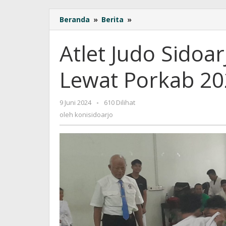
Beranda
»
Berita
»
Atlet
Judo
Sidoarjo
Atlet Judo Sidoar
Tingkatkan
Skill
Lewat Porkab 20
Lewat
Porkab
2024
9 Juni 2024
oleh
-
610 Dilihat
konisidoarjo
oleh
konisidoarjo