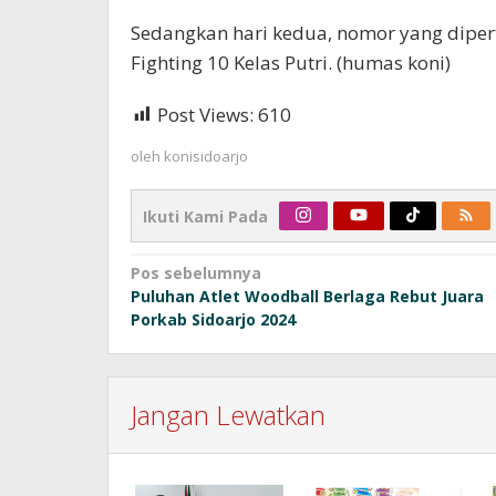
Sedangkan hari kedua, nomor yang dipert
Fighting 10 Kelas Putri. (humas koni)
Post Views:
610
oleh
konisidoarjo
Ikuti Kami Pada
Navigasi
Pos sebelumnya
Puluhan Atlet Woodball Berlaga Rebut Juara
pos
Porkab Sidoarjo 2024
Jangan Lewatkan