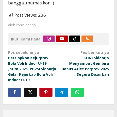
bangga. (humas koni )
Post Views:
236
oleh
konisidoarjo
Ikuti Kami Pada
Navigasi
Pos sebelumnya
Pos berikutnya
Persiapkan Kejurprov
KONI Sidoarjo
pos
Bola Voli Indoor U-19
Menyambut Gembira
Jatim 2025, PBVSI Sidoarjo
Bonus Atlet Porprov 2025
Gelar Kejurkab Bola Voli
Segera Dicairkan
Indoor U-19