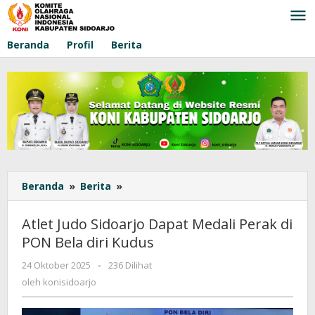
Lewati
ke
konten
Beranda
Profil
Berita
Beranda
»
Berita
»
Atlet
Judo
Sidoarjo
Atlet Judo Sidoarjo Dapat Medali Perak di
Dapat
PON Bela diri Kudus
Medali
Perak
24 Oktober 2025
oleh
-
236 Dilihat
di
konisidoarjo
oleh
konisidoarjo
PON
Bela